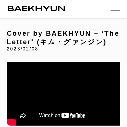
person_add
login
JOIN US
LOGIN
Cover by BAEKHYUN – ‘The
Letter’ (キム・グァンジン)
NEWS
ニュース
2023/02/08
PROFILE
プロフィール
EVENT
イベント
CONTENTS
コンテンツ
MEMBERSHIP
会員特典
FANCLUB
ファンクラブ