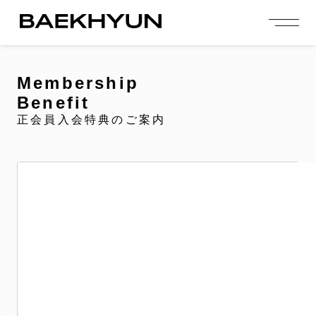
person_add
login
JOIN US
LOGIN
Membership
Benefit
NEWS
正会員入会特典のご案内
ニュース
PROFILE
プロフィール
EVENT
イベント
CONTENTS
コンテンツ
MEMBERSHIP
会員特典
FANCLUB
ファンクラブ