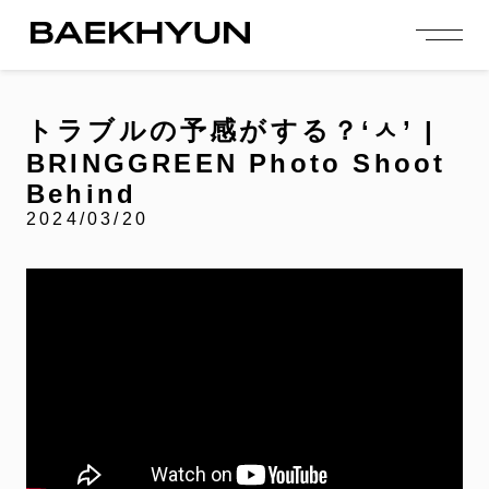
person_add
login
JOIN US
LOGIN
トラブルの予感がする？‘ㅅ’ |
BRINGGREEN Photo Shoot
NEWS
ニュース
Behind
2024/03/20
PROFILE
プロフィール
EVENT
イベント
CONTENTS
コンテンツ
MEMBERSHIP
会員特典
FANCLUB
ファンクラブ