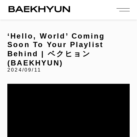
person_add
login
JOIN US
LOGIN
‘Hello, World’ Coming
Soon To Your Playlist
NEWS
Behind | ベクヒョン
ニュース
(BAEKHYUN)
PROFILE
プロフィール
2024/09/11
EVENT
イベント
CONTENTS
コンテンツ
MEMBERSHIP
会員特典
FANCLUB
ファンクラブ