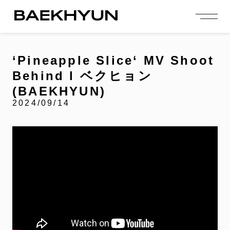
person_add
login
JOIN US
LOGIN
‘Pineapple Slice‘ MV Shoot
Behind l ベクヒョン
NEWS
ニュース
(BAEKHYUN)
2024/09/14
PROFILE
プロフィール
EVENT
イベント
CONTENTS
コンテンツ
MEMBERSHIP
会員特典
FANCLUB
ファンクラブ