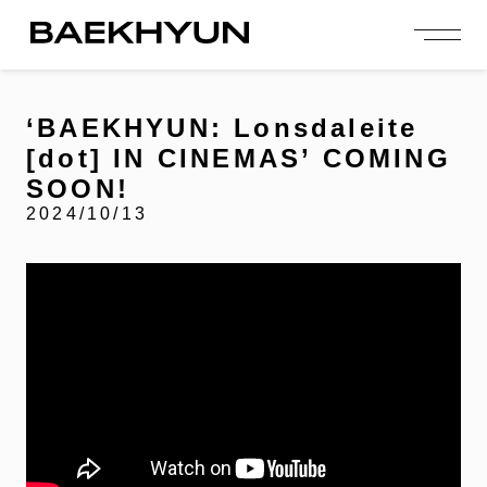
person_add
login
JOIN US
LOGIN
‘BAEKHYUN: Lonsdaleite
[dot] IN CINEMAS’ COMING
NEWS
SOON!
ニュース
2024/10/13
PROFILE
プロフィール
EVENT
イベント
CONTENTS
コンテンツ
MEMBERSHIP
会員特典
FANCLUB
ファンクラブ