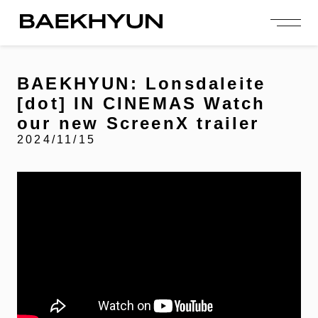
person_add
login
JOIN US
LOGIN
BAEKHYUN: Lonsdaleite
[dot] IN CINEMAS Watch
NEWS
our new ScreenX trailer
ニュース
2024/11/15
PROFILE
プロフィール
EVENT
イベント
CONTENTS
コンテンツ
MEMBERSHIP
会員特典
FANCLUB
ファンクラブ