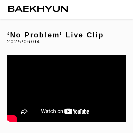
person_add
login
JOIN US
LOGIN
‘No Problem’ Live Clip
2025/06/04
NEWS
ニュース
PROFILE
プロフィール
EVENT
イベント
CONTENTS
コンテンツ
MEMBERSHIP
会員特典
FANCLUB
ファンクラブ