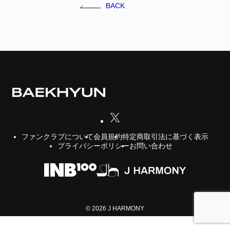
BACK
FC NEWS
FCニュース
GALLERY
ギャラリー
VIDEO
ビデオ
MEMBERSHIP CARD
メンバシップカード
CONTACT
会員規約
特定商取引法に基づく表示
ファンクラブについて
お問い合わせ
プライバシーポリシー
お問い合わせ
© 2026 J HARMONY