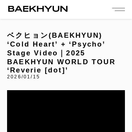
person_add
login
JOIN US
LOGIN
ベクヒョン(BAEKHYUN)
‘Cold Heart’ + ‘Psycho’
NEWS
ニュース
Stage Video｜2025
BAEKHYUN WORLD TOUR
PROFILE
プロフィール
‘Reverie [dot]’
2026/01/15
EVENT
イベント
CONTENTS
コンテンツ
MEMBERSHIP
会員特典
FANCLUB
ファンクラブ