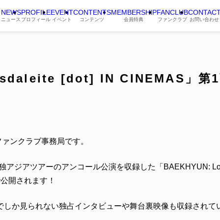
NEWS
PROFILE
EVENT
CONTENTS
MEMBERSHIP
FANCLUB
CONTAC
ニュース
プロフィール
イベント
コンテンツ
会員特典
ファンクラブ
お問い合わせ
sdaleite [dot] IN CINEMA
 ファンクラブ事務局です。
ジアツアーのアンコール公演を収録した「BAEKHYUN: Lonsdalei
場で公開されます！
でしか見られない独占インタビューや舞台裏映像も収録されて