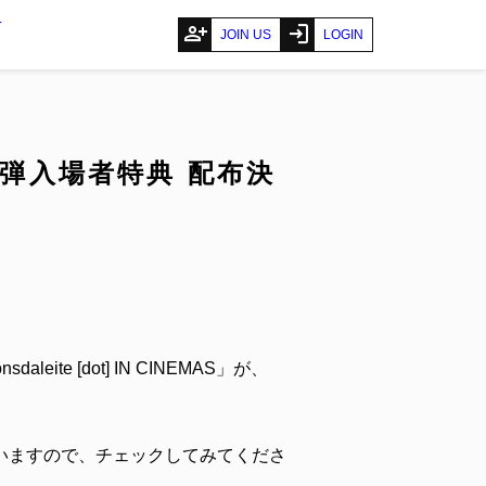
T
person_add
login
JOIN US
LOGIN
S」第1弾入場者特典 配布決
te [dot] IN CINEMAS」が、
いますので、チェックしてみてくださ