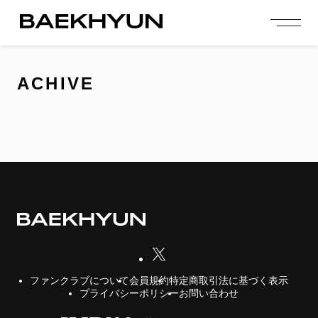
person_add
login
JOIN US
LOGIN
ACHIVE
NEWS
ニュース
PROFILE
プロフィール
EVENT
イベント
CONTENTS
コンテンツ
MEMBERSHIP
会員特典
会員規約
特定商取引法に基づく表示
ファンクラブについて
プライバシーポリシー
お問い合わせ
FANCLUB
ファンクラブ