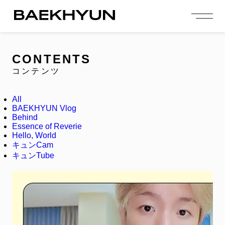
person_add
login
JOIN US
LOGIN
CONTENTS
コンテンツ
NEWS
ニュース
All
PROFILE
BAEKHYUN Vlog
プロフィール
Behind
Essence of Reverie
EVENT
Hello, World
イベント
キュンCam
キュンTube
CONTENTS
コンテンツ
MEMBERSHIP
会員特典
FANCLUB
ファンクラブ