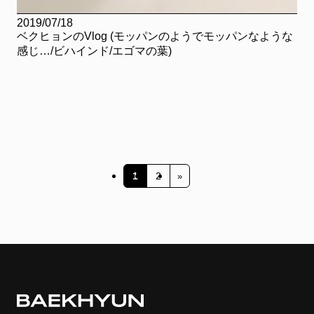
2019/07/18
ベクヒョンのVlog (モッパンのようでモッパンなような
感じ…/ビハインド/エゴマの葉)
投
稿
1
2
»
の
ペ
ー
ジ
送
り